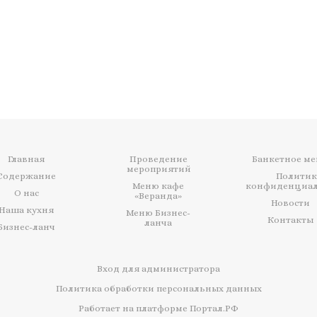
Главная
Проведение
Банкетное м
мероприятий
Содержание
Политик
Меню кафе
конфиденциал
О нас
«Веранда»
Новости
Наша кухня
Меню Бизнес-
Контакты
ланча
Бизнес-ланч
Вход для администратора
Политика обработки персональных данных
Работает на платформе
Портал.РФ